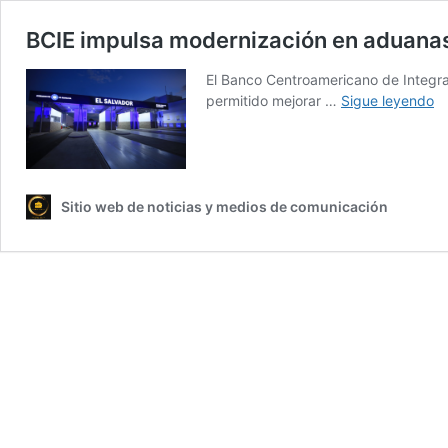
BCIE impulsa modernización en aduanas 
El Banco Centroamericano de Integra
B
permitido mejorar …
Sigue leyendo
im
mo
e
a
c
Sitio web de noticias y medios de comunicación
si
d
il
ef