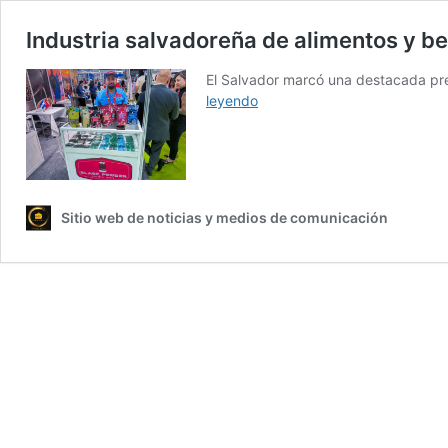
Industria salvadoreña de alimentos y be
El Salvador marcó una destacada pres
Industria
leyendo
salvadoreña
de
alimentos
y
bebidas
Sitio web de noticias y medios de comunicación
sobresale
en
feria
comercial
de
Turquía