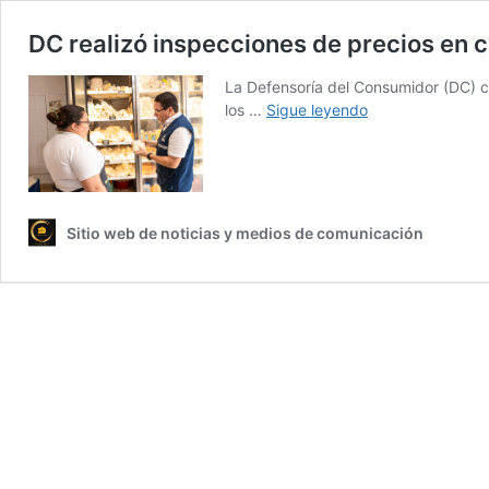
DC realizó inspecciones de precios en 
La Defensoría del Consumidor (DC) co
DC
los …
Sigue leyendo
realizó
inspecciones
de
precios
en
Sitio web de noticias y medios de comunicación
comercios
lácteos