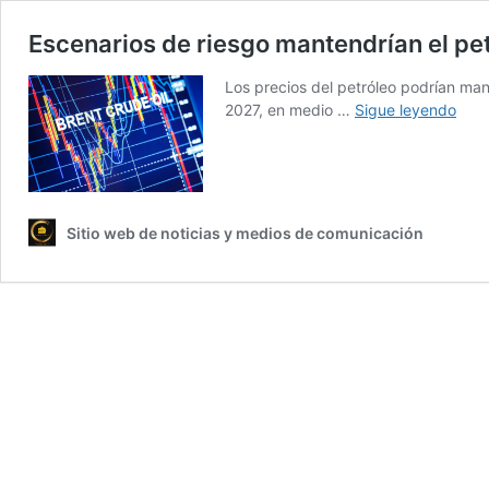
Escenarios de riesgo mantendrían el pe
Los precios del petróleo podrían man
Esce
2027, en medio …
Sigue leyendo
de
ries
mant
el
petr
Sitio web de noticias y medios de comunicación
sobr
los
US$
hast
202