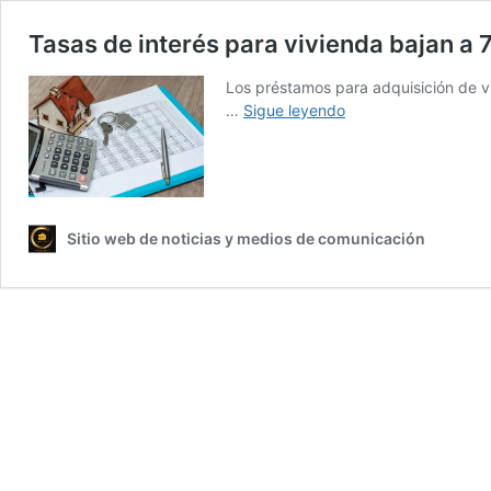
Tasas de interés para vivienda bajan a 
Los préstamos para adquisición de vi
Tasas
…
Sigue leyendo
de
interés
para
vivienda
bajan
Sitio web de noticias y medios de comunicación
a
7.70%
en
febrero
de
2026,
según
el
BCR