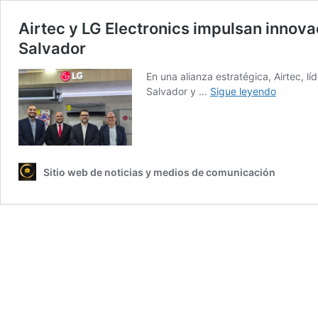
Airtec y LG Electronics impulsan innova
Salvador
En una alianza estratégica, Airtec, l
Airtec
Salvador y …
Sigue leyendo
y
LG
Electroni
impulsan
innovaci
Sitio web de noticias y medios de comunicación
en
climatiza
con
nueva
tienda
en
San
Salvador