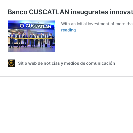
Banco CUSCATLAN inaugurates innovati
With an initial investment of more th
Banco
reading
CUSCATLAN
inaugurates
innovative
Espacio
Agency
Sitio web de noticias y medios de comunicación
in
San
Benito