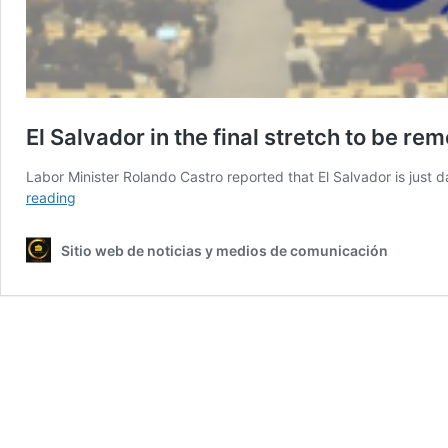
El Salvador in the final stretch to be re
Labor Minister Rolando Castro reported that El Salvador is jus
El
reading
Salvador
in
Sitio web de noticias y medios de comunicación
the
final
stretch
to
be
removed
from
the
ILO’s