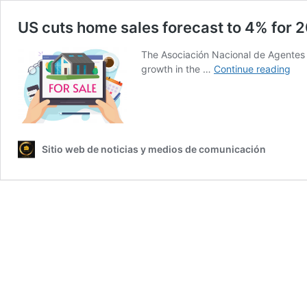
US cuts home sales forecast to 4% for 
The Asociación Nacional de Agentes In
US
growth in the …
Continue reading
cut
ho
sal
for
to
Sitio web de noticias y medios de comunicación
4%
for
20