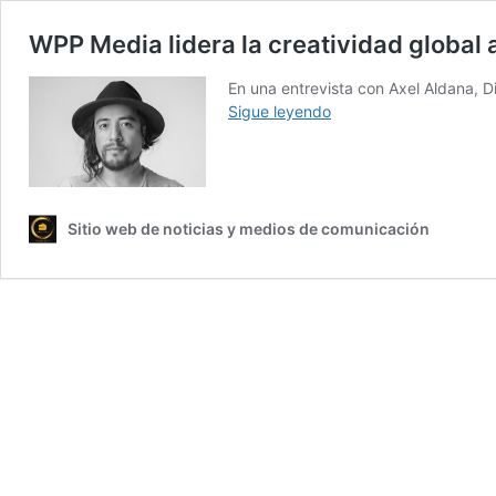
WPP Media lidera la creatividad global a
En una entrevista con Axel Aldana, D
WPP
Sigue leyendo
Media
lidera
la
creatividad
global
Sitio web de noticias y medios de comunicación
al
integrar
IA
y
datos
estratégicos