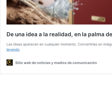
De una idea a la realidad, en la palma 
Las ideas aparecen en cualquier momento. Convertirlas en imáge
De
leyendo
una
idea
Sitio web de noticias y medios de comunicación
a
la
realidad,
en
la
palma
de
tu
mano