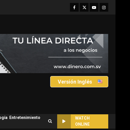
Facebook
Twitter
Youtube
Instagram
Versión Inglés
ogía
Entretenimiento
WATCH
ONLINE