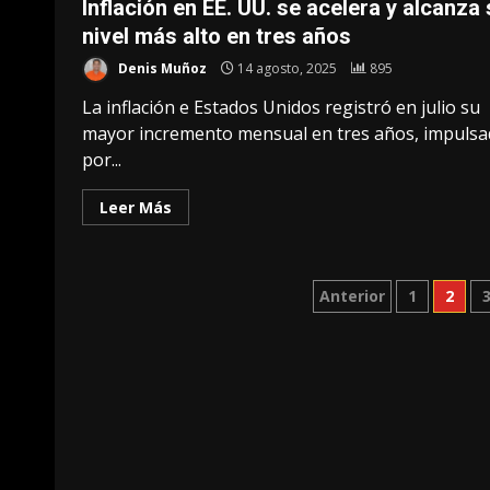
Inflación en EE. UU. se acelera y alcanza
nivel más alto en tres años
Denis Muñoz
14 agosto, 2025
895
La inflación e Estados Unidos registró en julio su
mayor incremento mensual en tres años, impulsa
por...
Leer Más
Paginación
Anterior
1
2
de
entradas