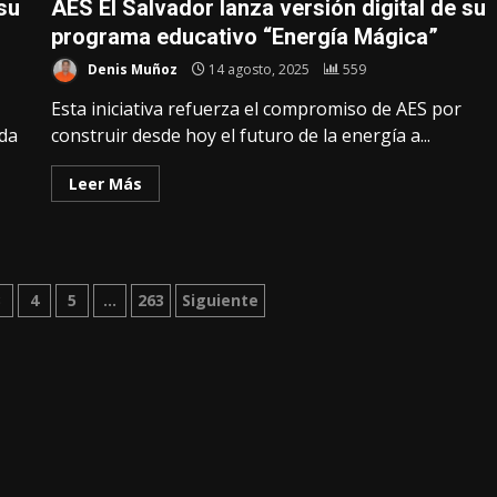
 su
AES El Salvador lanza versión digital de su
programa educativo “Energía Mágica”
Denis Muñoz
14 agosto, 2025
559
Esta iniciativa refuerza el compromiso de AES por
da
construir desde hoy el futuro de la energía a...
Leer Más
3
4
5
…
263
Siguiente