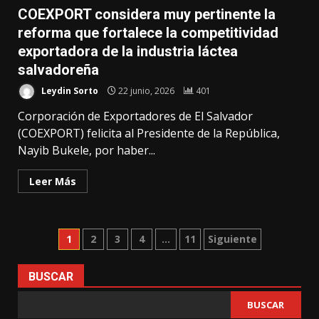
COEXPORT considera muy pertinente la
reforma que fortalece la competitividad
exportadora de la industria láctea
salvadoreña
Leydin Sorto
22 junio, 2026
401
Corporación de Exportadores de El Salvador
(COEXPORT) felicita al Presidente de la República,
Nayib Bukele, por haber...
Leer Más
Paginación
1
2
3
4
…
11
Siguiente
de
BUSCAR
entradas
BUSCAR