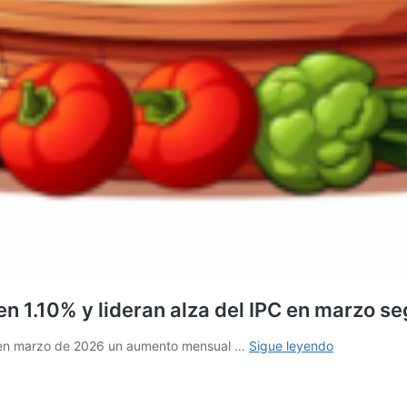
en 1.10% y lideran alza del IPC en marzo s
Alimentos
tró en marzo de 2026 un aumento mensual …
Sigue leyendo
y
bebidas
no