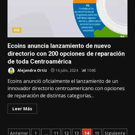
RSE
Ecoins anuncia lanzamiento de nuevo
directorio con 200 opciones de reparación
de toda Centroamérica
Alejandra Ortiz
16 julio, 2024
1048
Ecoins anunció oficialmente el lanzamiento de un
innovador directorio centroamericano con opciones
de reparación de distintas categorías...
Leer Más
Paginación
Anterior
1
…
11
12
13
14
15
Siguiente