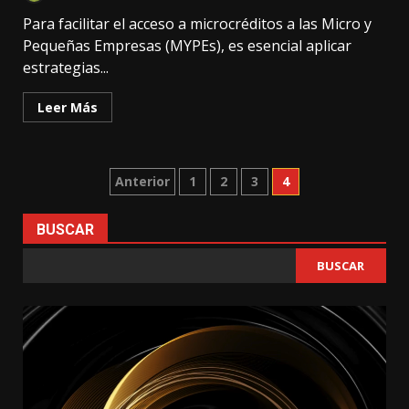
Para facilitar el acceso a microcréditos a las Micro y
Pequeñas Empresas (MYPEs), es esencial aplicar
estrategias...
Leer Más
Paginación
Anterior
1
2
3
4
de
BUSCAR
entradas
BUSCAR