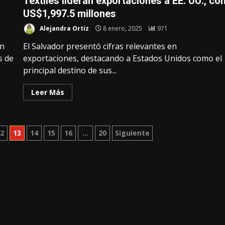
Textiles lideran exportaciones a EE. UU., co
US$1,997.5 millones
Alejandra Ortiz
8 enero, 2025
971
on
El Salvador presentó cifras relevantes en
s de
exportaciones, destacando a Estados Unidos como el
principal destino de sus...
Leer Más
12
13
14
15
16
…
20
Siguiente