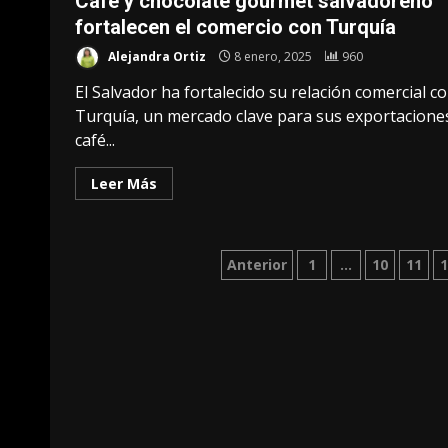
Café y chocolate gourmet salvadoreño
fortalecen el comercio con Turquía
Alejandra Ortiz
8 enero, 2025
960
El Salvador ha fortalecido su relación comercial c
Turquía, un mercado clave para sus exportacione
café...
Leer Más
Paginación
Anterior
1
…
10
11
de
entradas