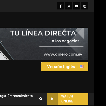
Facebook
Twitter
Youtube
Instagram
Versión Inglés
ogía
Entretenimiento
WATCH
ONLINE