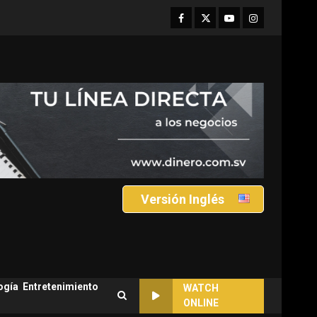
Facebook
Twitter
Youtube
Instagram
Versión Inglés
ogía
Entretenimiento
WATCH
ONLINE