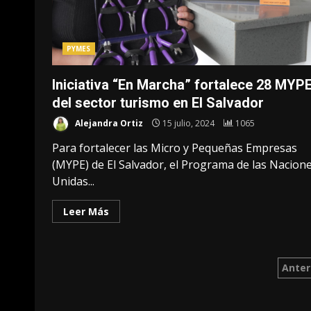
PYMES
Iniciativa “En Marcha” fortalece 28 MYP
del sector turismo en El Salvador
Alejandra Ortiz
15 julio, 2024
1065
Para fortalecer las Micro y Pequeñas Empresas
(MYPE) de El Salvador, el Programa de las Nacion
Unidas...
Leer Más
Pag
Anter
de