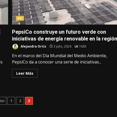
RSE
E
PepsiCo construye un futuro verde con
iniciativas de energía renovable en la regió
Alejandra Ortiz
3 julio, 2024
1665
En el marco del Día Mundial del Medio Ambiente,
es
PepsiCo da a conocer una serie de iniciativas...
Leer Más
inación
ior
1
2
3