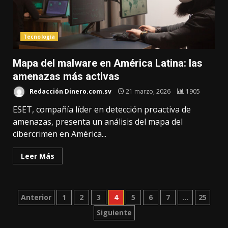
Tecnología
Mapa del malware en América Latina: las
amenazas más activas
Redacción Dinero.com.sv
21 marzo, 2026
1905
ESET, compañía líder en detección proactiva de
amenazas, presenta un análisis del mapa del
cibercrimen en América...
Leer Más
Paginación
Anterior
1
2
3
4
5
6
7
…
25
Siguiente
de