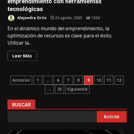
emprendimiento con herramientas
tecnológicas
Alejandra Ortiz
23 agosto, 2025
1204
En el dinámico mundo del emprendimiento, la
optimización de recursos es clave para el éxito.
Utilizar la...
Leer Más
Paginación
Anterior
1
…
6
7
8
9
10
11
12
…
25
Siguiente
de
entradas
BUSCAR
BUSCAR