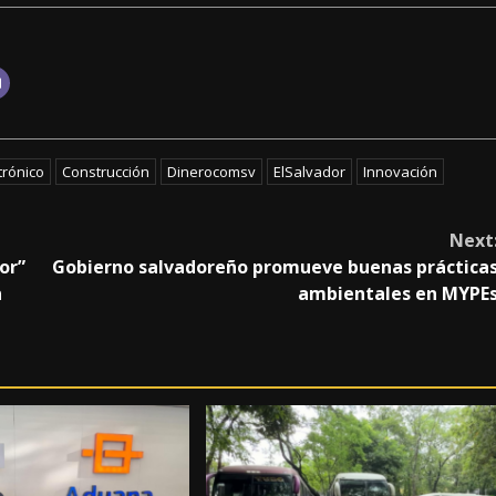
trónico
Construcción
Dinerocomsv
ElSalvador
Innovación
Next
or”
Gobierno salvadoreño promueve buenas práctica
n
ambientales en MYPE