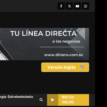
Facebook
Twitter
Youtube
Instagram
Versión Inglés
ogía
Entretenimiento
WATCH
ONLINE