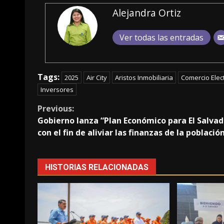
Alejandra Ortiz
Ver todas las entradas
Tags:
2025
Air City
Aristos Inmobiliaria
Comercio Elec
Inversores
Continue
Previous:
Gobierno lanza “Plan Económico para El Salvad
Reading
con el fin de aliviar las finanzas de la població
HISTORIAS RELACIONADAS