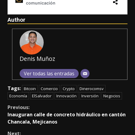
Author
Denis Muñoz
Ver todas las entradas
Tags:
Bitcoin
Comercio
Crypto
Dinerocomsv
Economía
ElSalvador
Innovación
Inversión
Negocios
Continue
Previous:
Inauguran calle de concreto hidráulico en cantón
Reading
Chancala, Mejicanos
Next: