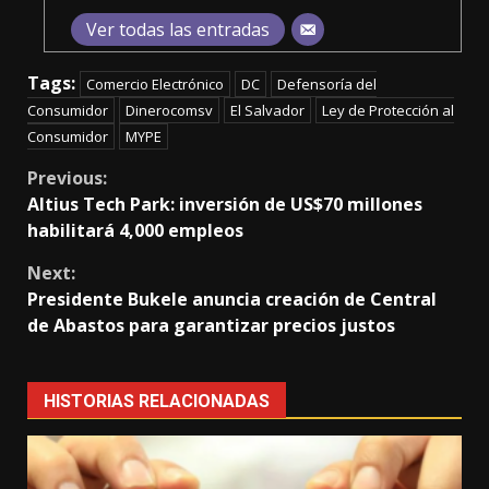
Ver todas las entradas
Tags:
Comercio Electrónico
DC
Defensoría del
Consumidor
Dinerocomsv
El Salvador
Ley de Protección al
Consumidor
MYPE
Continue
Previous:
Altius Tech Park: inversión de US$70 millones
Reading
habilitará 4,000 empleos
Next:
Presidente Bukele anuncia creación de Central
de Abastos para garantizar precios justos
HISTORIAS RELACIONADAS