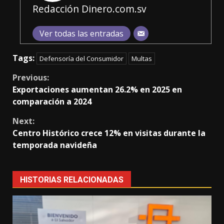
Redacción Dinero.com.sv
Ver todas las entradas
Tags:
Defensoría del Consumidor
Multas
Continue
Previous:
Exportaciones aumentan 26.2% en 2025 en
Reading
comparación a 2024
Next:
Centro Histórico crece 12% en visitas durante la
temporada navideña
HISTORIAS RELACIONADAS