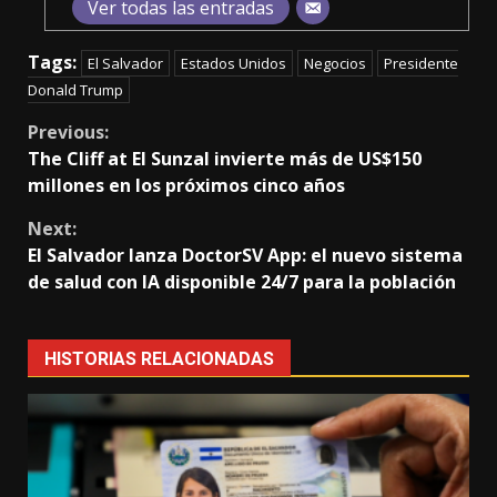
Ver todas las entradas
Tags:
El Salvador
Estados Unidos
Negocios
Presidente
Donald Trump
Continue
Previous:
The Cliff at El Sunzal invierte más de US$150
Reading
millones en los próximos cinco años
Next:
El Salvador lanza DoctorSV App: el nuevo sistema
de salud con IA disponible 24/7 para la población
HISTORIAS RELACIONADAS