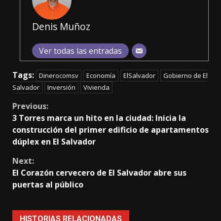
Denis Muñoz
Ver todas las entradas
Tags:
Dinerocomsv
Economía
ElSalvador
Gobierno de El
Salvador
Inversión
Vivienda
Continue
Previous:
3 Torres marca un hito en la ciudad: Inicia la
Reading
construcción del primer edificio de apartamentos
dúplex en El Salvador
Next:
El Corazón cervecero de El Salvador abre sus
puertas al público
HISTORIAS RELACIONADAS