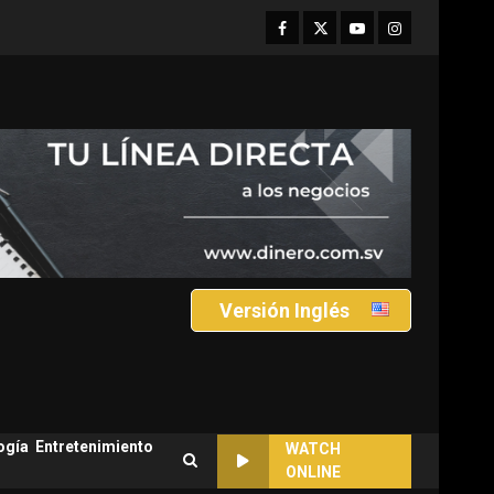
Facebook
Twitter
Youtube
Instagram
Versión Inglés
ogía
Entretenimiento
WATCH
ONLINE