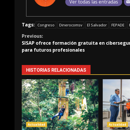
Ver todas las entradas
Tags:
Congreso
Dinerocomsv
El Salvador
FEPADE
Continue
Previous:
SISAP ofrece formación gratuita en cibersegu
Reading
para futuros profesionales
HISTORIAS RELACIONADAS
Actualidad
Actualidad