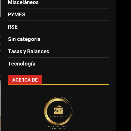
Misceláneos
PYMES
RSE
:
Sin categoría
s
o
Tasas y Balances
Tecnología
ACERCA DE