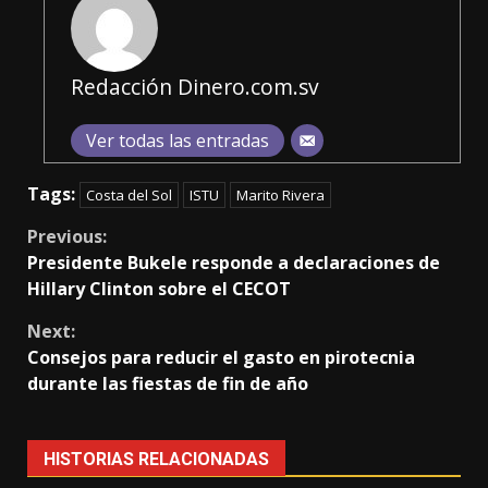
Redacción Dinero.com.sv
Ver todas las entradas
Tags:
Costa del Sol
ISTU
Marito Rivera
Continue
Previous:
Presidente Bukele responde a declaraciones de
Reading
Hillary Clinton sobre el CECOT
Next:
Consejos para reducir el gasto en pirotecnia
durante las fiestas de fin de año
HISTORIAS RELACIONADAS