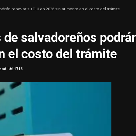
drán renovar su DUI en 2026 sin aumento en el costo del trámite
 de salvadoreños podrán
 el costo del trámite
read
1716