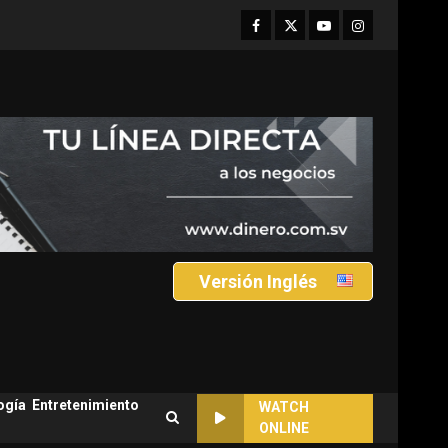
Facebook
Twitter
Youtube
Instagram
Versión Inglés
ogía
Entretenimiento
WATCH
ONLINE