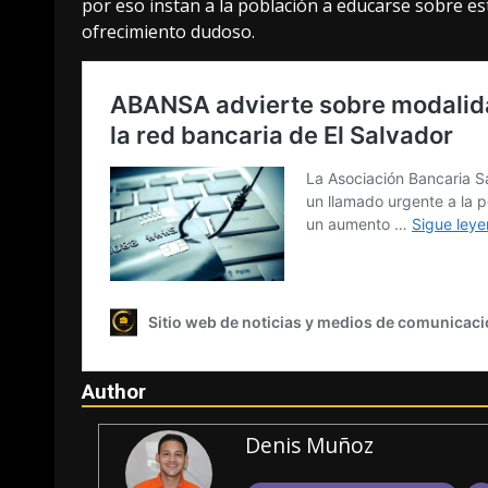
por eso instan a la población a educarse sobre e
ofrecimiento dudoso.
Author
Denis Muñoz