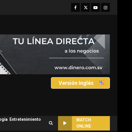
Facebook
Twitter
Youtube
Instagram
Versión Inglés
ogía
Entretenimiento
WATCH
ONLINE