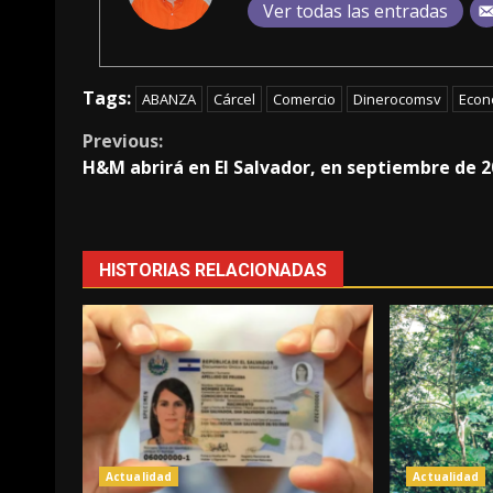
Ver todas las entradas
Tags:
ABANZA
Cárcel
Comercio
Dinerocomsv
Econ
Continue
Previous:
H&M abrirá en El Salvador, en septiembre de 
Reading
HISTORIAS RELACIONADAS
Actualidad
Actualidad