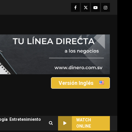
Facebook
Twitter
Youtube
Instagram
Versión Inglés
ogía
Entretenimiento
WATCH
ONLINE