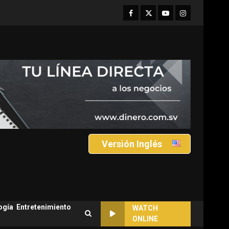
Facebook
Twitter
Youtube
Instagram
Versión Inglés
ogía
Entretenimiento
WATCH
ONLINE