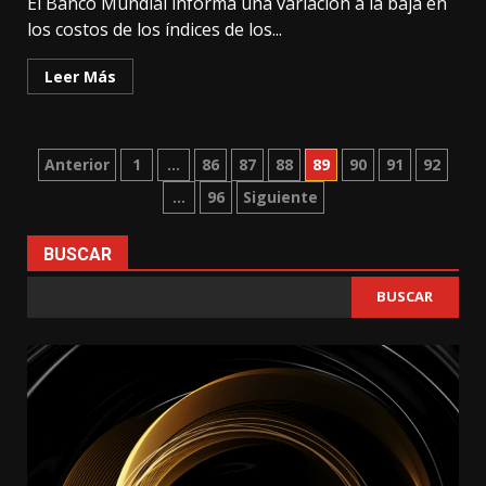
El Banco Mundial informa una variación a la baja en
los costos de los índices de los...
Leer Más
Paginación
Anterior
1
…
86
87
88
89
90
91
92
…
96
Siguiente
de
entradas
BUSCAR
BUSCAR