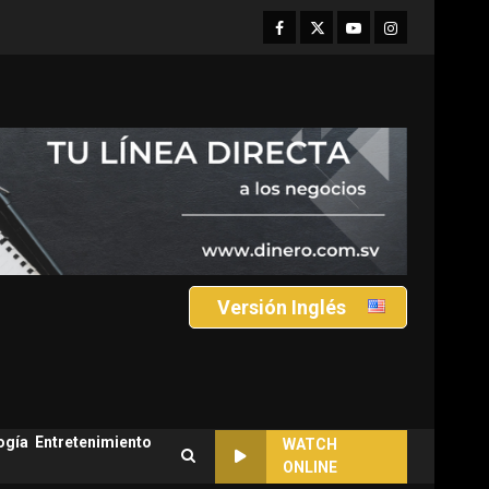
Facebook
Twitter
Youtube
Instagram
Versión Inglés
ogía
Entretenimiento
WATCH
ONLINE