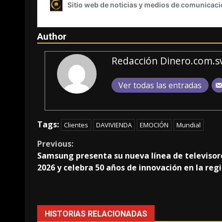
Author
Redacción Dinero.com.s
Ver todas las entradas
Tags:
Clientes
DAVIVIENDA
EMOCIÓN
Mundial
Continue
Previous:
Samsung presenta su nueva línea de televisor
Reading
2026 y celebra 50 años de innovación en la reg
HISTORIAS RELACIONADAS