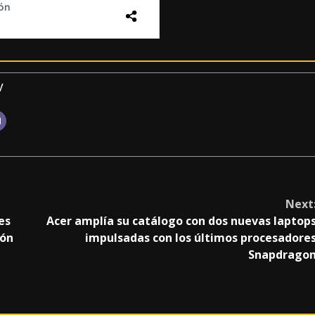
v
Next
es
Acer amplía su catálogo con dos nuevas laptop
ión
impulsadas con los últimos procesadore
Snapdrago