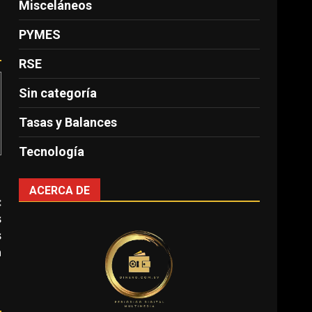
Misceláneos
PYMES
RSE
Sin categoría
Tasas y Balances
Tecnología
ACERCA DE
:
s
s
n