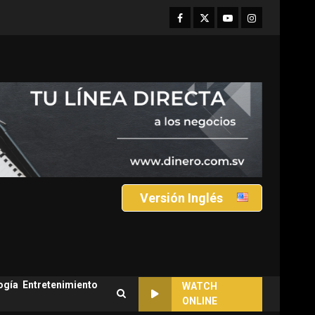
Facebook
Twitter
Youtube
Instagram
Versión Inglés
ogía
Entretenimiento
WATCH
ONLINE