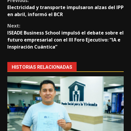
Continue
Previous:
Electricidad y transporte impulsaron alzas del IPP
Reading
en abril, informó el BCR
Next:
ISEADE Business School impulsó el debate sobre el
futuro empresarial con el III Foro Ejecutivo: “IA e
Inspiración Cuántica”
HISTORIAS RELACIONADAS