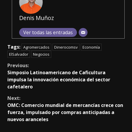
Denis Muñoz
Ver todas las entradas
Tags:
Agromercados
Dinerocomsv
Economía
ElSalvador
Negocios
Continue
Previous:
Simposio Latinoamericano de Caficultura
Reading
impulsa la innovación económica del sector
cafetalero
Next:
OMC: Comercio mundial de mercancías crece con
fuerza, impulsado por compras anticipadas a
nuevos aranceles