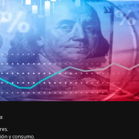
a:
res.
ción y consumo.