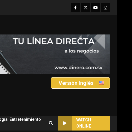
Facebook
Twitter
Youtube
Instagram
Versión Inglés
ogía
Entretenimiento
WATCH
ONLINE