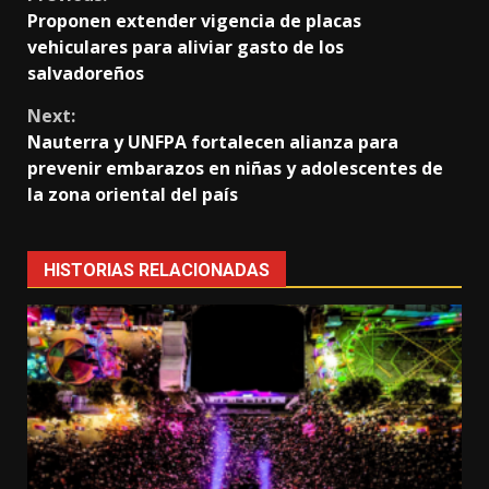
Continue
Proponen extender vigencia de placas
Reading
vehiculares para aliviar gasto de los
salvadoreños
Next:
Nauterra y UNFPA fortalecen alianza para
prevenir embarazos en niñas y adolescentes de
la zona oriental del país
HISTORIAS RELACIONADAS