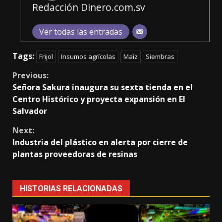
Redacción Dinero.com.sv
Ver todas las entradas
Tags:
Frijol
Insumos agrícolas
Maíz
Siembras
Continue
Previous:
Señora Sakura inaugura su sexta tienda en el
Reading
Centro Histórico y proyecta expansión en El
Salvador
Next:
Industria del plástico en alerta por cierre de
plantas proveedoras de resinas
HISTORIAS RELACIONADAS