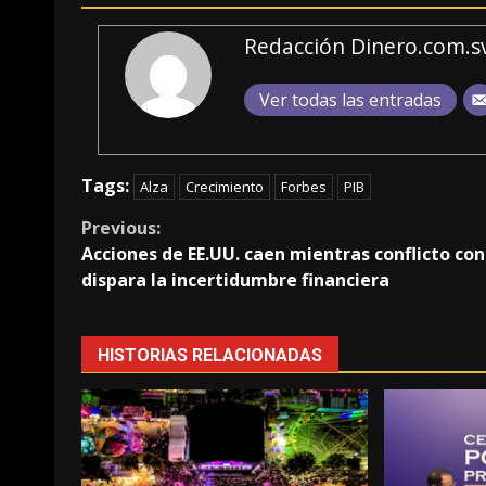
Redacción Dinero.com.s
Ver todas las entradas
Tags:
Alza
Crecimiento
Forbes
PIB
Continue
Previous:
Acciones de EE.UU. caen mientras conflicto con
Reading
dispara la incertidumbre financiera
HISTORIAS RELACIONADAS