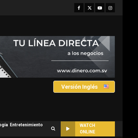
Facebook
Twitter
Youtube
Instagram
Versión Inglés
ogía
Entretenimiento
WATCH
ONLINE