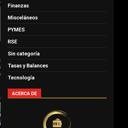
Finanzas
Misceláneos
PYMES
RSE
Sin categoría
:
Tasas y Balances
s
s
Tecnología
ACERCA DE