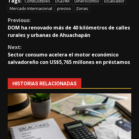
Tags:
Combustibles
DGEHM
Dinerocomsv
ElSalvador
Mercado Internacional
precios
Zonas
Continue
Previous:
DOM ha renovado más de 40 kilómetros de calles
Reading
rurales y urbanas de Ahuachapán
Next:
Sector consumo acelera el motor económico
salvadoreño con US$5,765 millones en préstamos
HISTORIAS RELACIONADAS