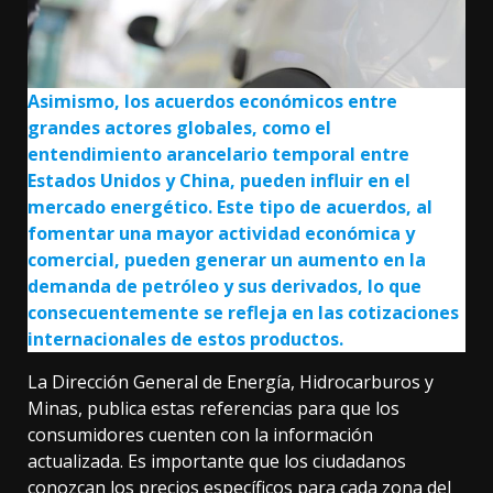
Asimismo, los acuerdos económicos entre
grandes actores globales, como el
entendimiento arancelario temporal entre
Estados Unidos y China, pueden influir en el
mercado energético. Este tipo de acuerdos, al
fomentar una mayor actividad económica y
comercial, pueden generar un aumento en la
demanda de petróleo y sus derivados, lo que
consecuentemente se refleja en las cotizaciones
internacionales de estos productos.
La Dirección General de Energía, Hidrocarburos y
Minas, publica estas referencias para que los
consumidores cuenten con la información
actualizada. Es importante que los ciudadanos
conozcan los precios específicos para cada zona del