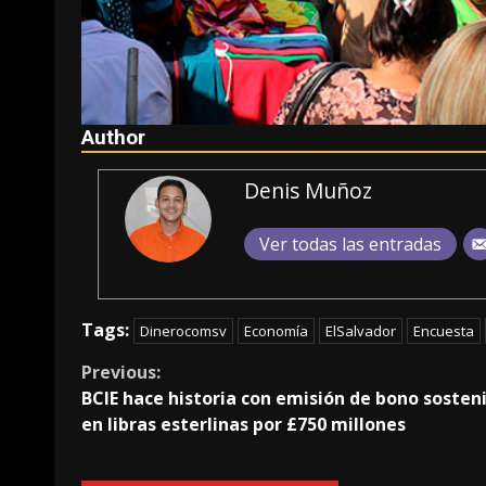
Author
Denis Muñoz
Ver todas las entradas
Tags:
Dinerocomsv
Economía
ElSalvador
Encuesta
Continue
Previous:
BCIE hace historia con emisión de bono sosten
Reading
en libras esterlinas por £750 millones