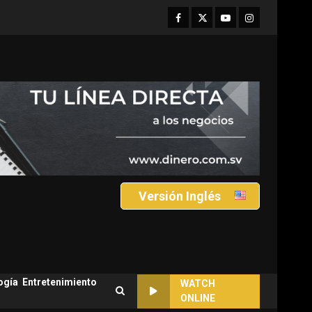
Facebook
Twitter
Youtube
Instagram
Versión Inglés
ogía
Entretenimiento
WATCH
ONLINE