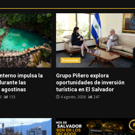
Economía
interno impulsa la
Grupo Piñero explora
urante las
oportunidades de inversión
 agostinas
turística en El Salvador
26
133
4 agosto, 2026
247