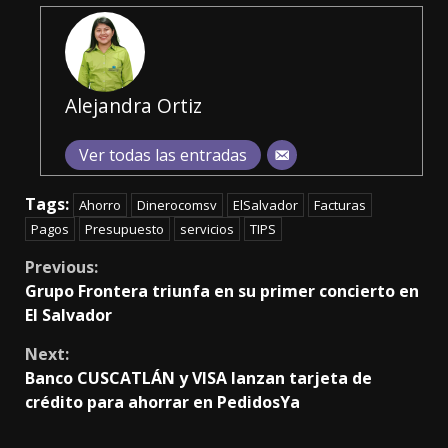
Alejandra Ortiz
Ver todas las entradas
Tags:
Ahorro
Dinerocomsv
ElSalvador
Facturas
Pagos
Presupuesto
servicios
TIPS
Continue
Previous:
Grupo Frontera triunfa en su primer concierto en
Reading
El Salvador
Next:
Banco CUSCATLÁN y VISA lanzan tarjeta de
crédito para ahorrar en PedidosYa