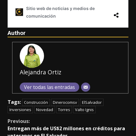
Author
Alejandra Ortiz
Ver todas las entradas
Tags:
Construcción
Dinerocomsv
ElSalvador
Inversiones
Novedad
Torres
Valto Ignis
Continue
Previous:
Entregan más de US$2 millones en créditos para
Reading
veteranos en El Salvador