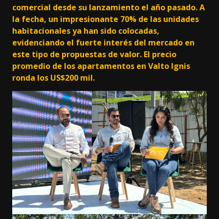
comercial desde su lanzamiento el año pasado. A
la fecha, un impresionante 70% de las unidades
habitacionales ya han sido colocadas,
evidenciando el fuerte interés del mercado en
este tipo de propuestas de valor. El precio
promedio de los apartamentos en Valto Ignis
ronda los US$200 mil.