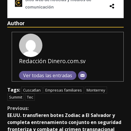
Author
Redacción Dinero.com.sv
Ver todas las entradas
Tags:
Cuscatlan
Empresas familiares
Monterrey
Summit
Tec
Continue
Previous:
EE.UU. transfieren botes Zodiac a El Salvador y
Reading
completa entrenamiento conjunto en seguridad
fronteriza y combate al crimen transnacional