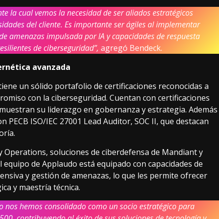
te la cual vemos la necesidad de ser aliados estratégicos
dades del cliente. Es importante ser ágiles al implementar
de amenazas impulsada por IA y capacidades de respuesta
esilientes de ciberseguridad”,
agregó Bendeck.
bernética avanzada
iene un sólido portafolio de certificaciones reconocidas a
promiso con la ciberseguridad. Cuentan con certificaciones
emuestran su liderazgo en gobernanza y estrategia. Además
 con PECB ISO/IEC 27001 Lead Auditor, SOC II, que destacan
oría.
 Operations, soluciones de ciberdefensa de Mandiant y
 el equipo de Applaudo está equipado con capacidades de
ensiva y gestión de amenazas, lo que les permite ofrecer
ica y maestría técnica.
o nos hemos consolidado como un socio estratégico para
 500, contribuyendo al éxito de sus soluciones de tecnología y