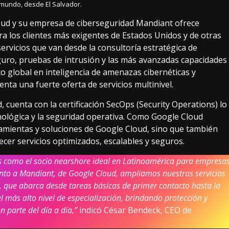
 mundo, desde El Salvador.
loud y su empresa de ciberseguridad Mandiant ofrece
ara los clientes más exigentes de Estados Unidos y de otras
rvicios que van desde la consultoría estratégica de
guro, pruebas de intrusión y las más avanzadas capacidades
o global en inteligencia de amenazas cibernéticas y
nta una fuerte oferta de servicios multinivel.
cuenta con la certificación SecOps (Security Operations) lo
nológica y la seguridad operativa. Como Google Cloud
ramientas y soluciones de Google Cloud, sino que también
cer servicios optimizados, escalables y seguros.
s como el socio nearshore ideal en Latinoamérica para empresa
nto a Mandiant, de Google Cloud, ampliamos nuestros servicios
l, que abarca desde tareas básicas de primer contacto hasta la
 más alto nivel de especialización, brindando protección y
n parte del día a día,”
indicó César Bendeck, CEO de