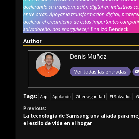
acelerando su transformación digital en industrias c
entre otras. Apoyar la transformación digital, proteger
acelerar el crecimiento de estas importantes compañí
salvadoreño, nos enorgullece
,” finalizó Bendeck.
Author
Denis Muñoz
Ver todas las entradas
Tags:
App
Applaudo
Ciberseguridad
El Salvador
G
Continue
Previous:
La tecnología de Samsung una aliada para me
Reading
el estilo de vida en el hogar