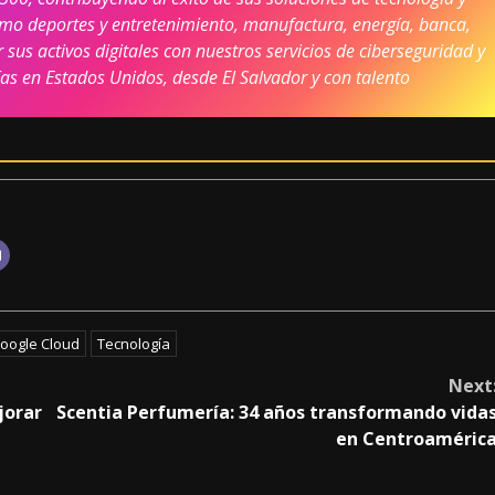
omo deportes y entretenimiento, manufactura, energía, banca,
 sus activos digitales con nuestros servicios de ciberseguridad y
as en Estados Unidos, desde El Salvador y con talento
oogle Cloud
Tecnología
Next
jorar
Scentia Perfumería: 34 años transformando vida
en Centroaméric