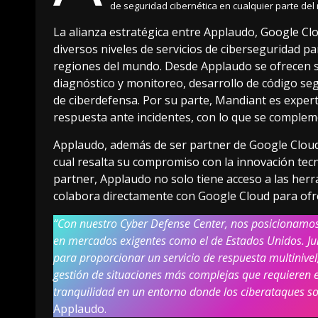
de seguridad cibernética en cualquier parte del
La alianza estratégica entre Applaudo, Google C
diversos niveles de servicios de ciberseguridad p
regiones del mundo. Desde Applaudo se ofrecen se
diagnóstico y monitoreo, desarrollo de código se
de ciberdefensa. Por su parte, Mandiant es expert
respuesta ante incidentes, con lo que se compleme
Applaudo, además de ser partner de Google Cloud, 
cual resalta su compromiso con la innovación tec
partner, Applaudo no solo tiene acceso a las her
colabora directamente con Google Cloud para ofre
“Con nuestro Cyber Defense Center, nos posicionamo
en mercados exigentes como el de Estados Unidos. Ju
para proporcionar un servicio de respuesta multinive
gestión de situaciones más complejas que requieren el
tranquilidad en un entorno donde los ciberataques so
Applaudo.