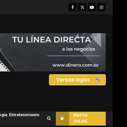
Facebook
Twitter
Youtube
Instagram
Versión Inglés
ogía
Entretenimiento
WATCH
ONLINE