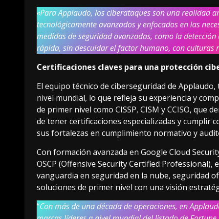
«Para Applaudo, los ciberataques son una realidad an
tecnológicamente avanzados y enfocados en las necesi
medidas de seguridad avanzadas, como la detección 
rápida, sin descuidar el factor humano, con culturas r
Certificaciones claves para una protección ci
El equipo técnico de ciberseguridad de Applaudo, t
nivel mundial, lo que refleja su experiencia y com
de primer nivel como CISSP, CISM y CCISO, que d
de tener certificaciones especializadas y cumplir
sus fortalezas en cumplimiento normativo y audit
Con formación avanzada en Google Cloud Security
OSCP (Offensive Security Certified Professional),
vanguardia en seguridad en la nube, seguridad of
soluciones de primer nivel con una visión estratég
“
Con más de una década de operaciones, en Applaud
marcas líderes a nivel mundial del listado de Fortune