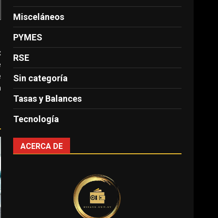
Misceláneos
PYMES
:
RSE
e
e
Sin categoría
a
Tasas y Balances
Tecnología
ACERCA DE