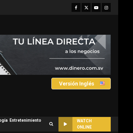
Facebook
Twitter
Youtube
Instagram
Versión Inglés
ogía
Entretenimiento
WATCH
ONLINE