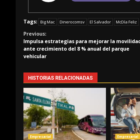
Tags:
Big Mac
Dinerocomsv
El Salvador
McDía Feliz
Continue
Previous:
Impulsa estrategias para mejorar la movilida
Reading
ante crecimiento del 8 % anual del parque
vehicular
HISTORIAS RELACIONADAS
Empresarial
Empresarial