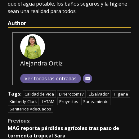
que el agua potable, los baños seguros y la higiene
sean una realidad para todos.
Author
Alejandra Ortiz
Ver todas las entradas
Tags:
Calidad de Vida
Dinerocomsv
ElSalvador
Higiene
Kimberly-Clark
LATAM
Proyectos
Saneamiento
Sanitarios Adecuados
Continue
Previous:
MAG reporta pérdidas agrícolas tras paso de
Reading
tormenta tropical Sara