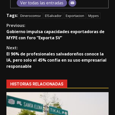
Ver todas las entradas
Tags:
Dinerocomsv
ElSalvador
Exportacion
Mypes
Continue
Previous:
Gobierno impulsa capacidades exportadoras de
Reading
MYPE con foro “Exporta SV”
Next:
El 96% de profesionales salvadoreños conoce la
IA, pero solo el 45% confía en su uso empresarial
responsable
HISTORIAS RELACIONADAS